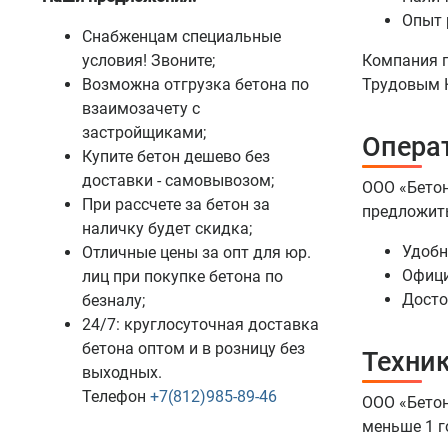
Опыт 
Снабженцам специальные
условия! Звоните;
Компания п
Возможна отгрузка бетона по
Трудовым 
взаимозачету с
застройщиками;
Опера
Купите бетон дешево без
доставки - самовывозом;
ООО «Бетон
При рассчете за бетон за
предложит
наличку будет скидка;
Удобн
Отличные цены за опт для юр.
Офици
лиц при покупке бетона по
Досто
безналу;
24/7: круглосуточная доставка
бетона оптом и в розницу без
Техник
выходных.
Телефон
+7(812)985-89-46
ООО «Бетон
меньше 1 г