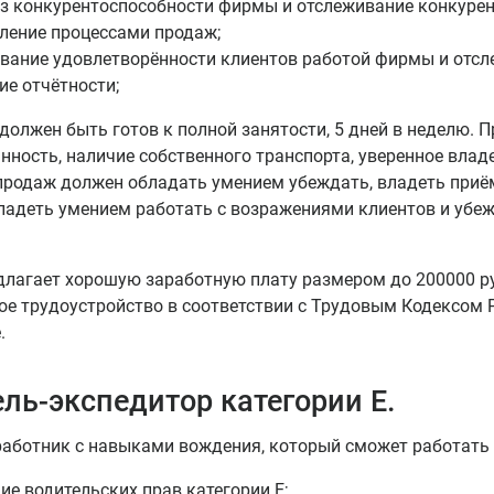
з конкурентоспособности фирмы и отслеживание конкурен
ление процессами продаж;
вание удовлетворённости клиентов работой фирмы и отсл
ие отчётности;
должен быть готов к полной занятости, 5 дней в неделю. П
нность, наличие собственного транспорта, уверенное владе
родаж должен обладать умением убеждать, владеть приём
ладеть умением работать с возражениями клиентов и убе
лагает хорошую заработную плату размером до 200000 ру
е трудоустройство в соответствии с Трудовым Кодексом 
.
ль-экспедитор категории Е.
работник с навыками вождения, который сможет работать 
ие водительских прав категории Е;